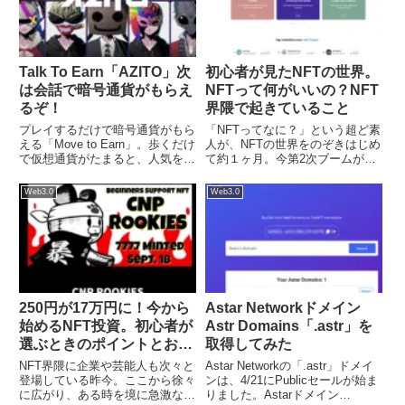
Talk To Earn「AZITO」次
初心者が見たNFTの世界。
は会話で暗号通貨がもらえ
NFTって何がいいの？NFT
るぞ！
界隈で起きていること
プレイするだけで暗号通貨がもら
「NFTってなに？」という超ど素
える「Move to Earn」。歩くだけ
人が、NFTの世界をのぞきはじめ
で仮想通貨がたまると、人気を博
て約１ヶ月。今第2次ブームが起
している「SREPN」を皮切りに
きかかっているというNFTの世界
いろいろなサービスが立ち上がり
について、初心者目線で書きま
Web3.0
Web3.0
始めています。そんな中、会話す
す。NFTって、なに？１ヶ月前の
るだけで暗号通貨がもらえるとい
私は「NFTって、絵とか写真とか
うサービスが発表...
を、シリアル番号が振っ...
250円が17万円に！今から
Astar Networkドメイン
始めるNFT投資。初心者が
Astr Domains「.astr」を
選ぶときのポイントとおす
取得してみた
すめNFT
NFT界隈に企業や芸能人も次々と
Astar Networkの「.astr」ドメイ
登場している昨今。ここから徐々
ンは、4/21にPublicセールが始ま
に広がり、ある時を境に急激な広
りました。Astarドメイン