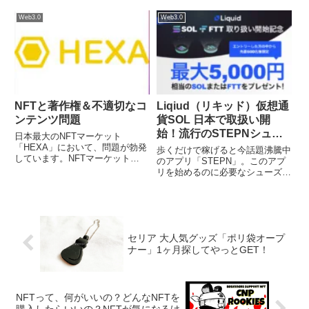
がりを見せそうな兆候にも感じま
「.astr」とは仮想通貨ASTRでお
す。とは言っても、まだまだNFT
馴染みのネットワーク「Astar
Web3.0
Web3.0
に関わっている日本人は少ないの
Network」上で展開される
が実情。でも逆手に取れば今始め
「WEB3」のドメイン...
れば先行者利益がつかめるか...
NFTと著作権＆不適切なコ
Liqiud（リキッド）仮想通
ンテンツ問題
貨SOL 日本で取扱い開
始！流行のSTEPNシュー
日本最大のNFTマーケット
ズ購入に
「HEXA」において、問題が勃発
歩くだけで稼げると今話題沸騰中
しています。NFTマーケット
のアプリ「STEPN」。このアプ
「HEXA」の不適切なコンテンツ
リを始めるのに必要なシューズを
問題HEXA公式Twitterを見ると、
購入するための仮想通貨「SOL」
現在管理体制の見直しツイートが
が、国内でも取り扱いがスタート
固定されています。本日から新し
しました。SOL, FTT 取扱開始記
い審査体制になるそうで...
念！先着500名様に最大 5,000円
相当のSO...
セリア 大人気グッズ「ポリ袋オープ
ナー」1ヶ月探してやっとGET！
NFTって、何がいいの？どんなNFTを
購入したらいいの？NFTが気になるけ