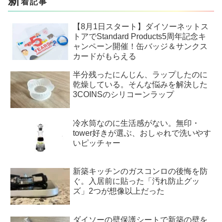
新
着記事
【8月1日スタート】ダイソーネットス
トアでStandard Products5周年記念キ
ャンペーン開催！缶バッジ＆サンクス
カードがもらえる
半分残ったにんじん、ラップしたのに
乾燥している。そんな悩みを解決した
3COINSのシリコーンラップ
冷水筒なのに生活感がない。無印・
tower好きが選ぶ、おしゃれで洗いやす
いピッチャー
新築キッチンのガスコンロの後悔を防
ぐ。入居前に貼った「汚れ防止グッ
ズ」2つが想像以上だった
ダイソーの壁保護シートで新築の壁を