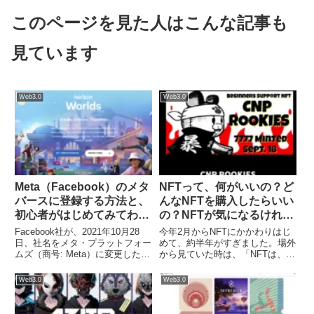
このページを見た人はこんな記事も
見ています
Web3.0
Web3.0
Meta（Facebook）のメタ
NFTって、何がいいの？ど
バースに登録する方法と、
んなNFTを購入したらいい
初心者がはじめてみてわか
の？NFTが気になるけれ
ったこと
ど、よくわからない人にお
Facebook社が、2021年10月28
今年2月からNFTにかかわりはじ
すすめの解説
日、社名をメタ・プラットフォー
めて、約半年がすぎました。場外
ムズ（商号: Meta）に変更したこ
から見ていた時は、「NFTは、わ
とで一気に注目を集めるようにな
けのわからないものが高額で取引
った「メタバース」。その世界を
される」という印象。仮想通貨と
Web3.0
Web3.0
全く知らなかった初心者がメタバ
深い関わりもあるし、なんだか怪
ースを探求しています。フェイス
しい‥。と思っていました。で
ブックのメタ...
も、飛び込んでみたら、めっち...