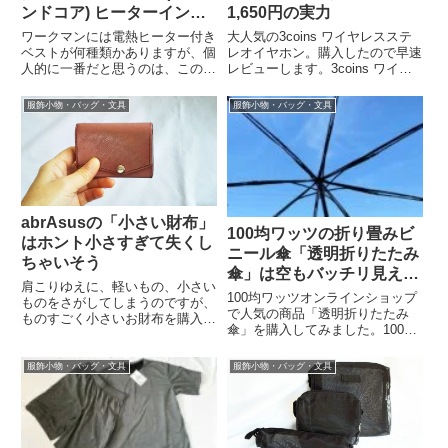
ンドコア) ヒーターインナ
1,650円の実力
ーベスト」
ワークマンには電熱ヒーター付き
大人気の3coins ワイヤレスステ
ベストが何種類かありますが、個
レオイヤホン。購入したので早速
人的に一番だと思うのは、この
レビューします。3coins ワイヤ
Wind Core(ウィンドコア) ヒータ
レスステレオイヤホン 1,650円
ーインナーベストです。理由は、
3coinsの「ワイヤレスステレオイ
服飾小物・バッグ・文具
服飾小物・バッグ・文具
軽くてあたたかいから。冷え性の
ヤホン」は、SNSで話題の商
肩こりさんにはおススメしたいウ
品。1,650円というリーズナブル
エアです。ワークマン...
価格で...
abrAsusの「小さい財布」
100均ワッツの折り畳みビ
はホント小さすぎて失くし
ニール傘「透明折りたたみ
ちゃいそう
傘」は空もバッチリ見える
肩こりゆえに、軽いもの、小さい
よ
100均ワッツオンラインショップ
ものをさがしてしまうのですが、
で人気の商品「透明折りたたみ
ものすごく小さいお財布を購入し
傘」を購入してみました。100均
ました。abrAsusの小さい財布以
ワッツ「透明折りたたみ傘」100
前からすっごく気になっていたの
均ワッツのオンラインショップで
ですが、意を決して購入しまし
服飾小物・バッグ・文具
服飾小物・バッグ・文具
「再販」「人気」マークがついて
た。。abrAsusの小さい財布は
いる商品の1つに「透明折りたた
GOOD DESIGN...
み傘」があります。これは、...