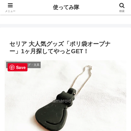
使ってみ隊
使ってみ隊
メニュー
検索
セリア 大人気グッズ「ポリ袋オープナ
ー」1ヶ月探してやっとGET！
服飾小物・バッグ・文具
Save