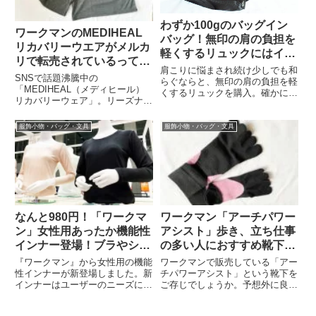
わずか100gのバッグイン
ワークマンのMEDIHEAL
バッグ！無印の肩の負担を
リカバリーウエアがメルカ
軽くするリュックにはイケ
リで転売されているって、
アのFÖRFINA
肩こりに悩まされ続け少しでも和
どうよ
SNSで話題沸騰中の
らぐならと、無印の肩の負担を軽
「MEDIHEAL（メディヒール）
くするリュックを購入。確かに、
リカバリーウェア」。リーズナブ
肩への負担は軽くなった…！だけ
ルな価格で身体をケアできると人
ど、大容量のリュックの中が、い
気の商品です。長ズボンタイプの
つも混沌としちゃうんですよね。
服飾小物・バッグ・文具
服飾小物・バッグ・文具
リカバリーウェアを求め、SNS
そこで考えたくなるのがバッグイ
で入荷情報を日々チェックしてい
ンバッグ。でも、一般的なバッ
ました。ようやく入荷の知らせを
グ...
見つ...
なんと980円！「ワークマ
ワークマン「アーチパワー
ン」女性用あったか機能性
アシスト」歩き、立ち仕事
インナー登場！ブラやショ
の多い人におすすめ靴下。
ーツも
偏平足や開帳足にも
『ワークマン』から女性用の機能
ワークマンで販売している「アー
性インナーが新登場しました。新
チパワーアシスト」という靴下を
インナーはユーザーのニーズに対
ご存じでしょうか。予想外に良か
応する形で、7種類。どれも『ワ
ったのでご紹介します。ワークマ
ークマン』らしく、980円（税
ン「アーチパワーアシスト」ワー