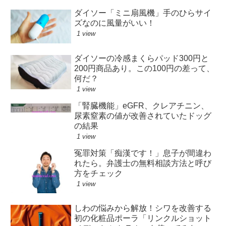
ダイソー「ミニ扇風機」手のひらサイ
ズなのに風量がいい！
1 view
ダイソーの冷感まくらパッド300円と
200円商品あり。この100円の差って、
何だ？
1 view
「腎臓機能」eGFR、クレアチニン、
尿素窒素の値が改善されていたドッグ
の結果
1 view
冤罪対策「痴漢です！」息子が間違わ
れたら。弁護士の無料相談方法と呼び
方をチェック
1 view
しわの悩みから解放！シワを改善する
初の化粧品ポーラ「リンクルショット