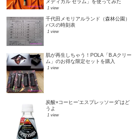
メディカル セラム」を使ってみた
1 view
千代田メモリアルランド（森林公園）
バスの時刻表
1 view
肌が再生しちゃう！POLA「B.Aクリー
ム」のお得な限定セットを購入
1 view
炭酸×コーヒー'エスプレッソーダ'はど
うよ
1 view