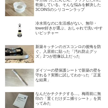
乾燥している。そんな悩みを解決した
3COINSのシリコーンラップ
冷水筒なのに生活感がない。無印・
tower好きが選ぶ、おしゃれで洗いやす
いピッチャー
新築キッチンのガスコンロの後悔を防
ぐ。入居前に貼った「汚れ防止グッ
ズ」2つが想像以上だった
ダイソーの壁保護シートで新築の壁を
守れる？実際に試してわかった「正直
な結果」
なんだかチクチクする…。梅雨前に無
印の「置くだけダニ捕りシート」を買
ってみた