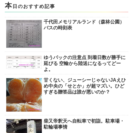
本
日のおすすめ記事
千代田メモリアルランド（森林公園）
バスの時刻表
ゆうパックの注意点 到着日数が勝手に
延びる 空輸から陸送になるってどー
よ。
甘くない、ジューシーじゃないJAえひ
め中央の「せとか」が超マズい。ひど
すぎる贈答品は誰が悪いのか？
柴又帝釈天へ自転車で初詣。駐車場・
駐輪場事情