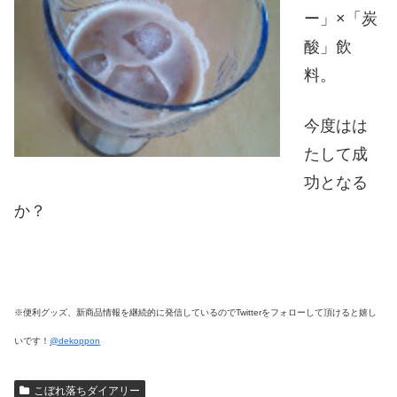
ー」×「炭
酸」飲
料。
今度はは
たして成
功となる
か？
※便利グッズ、新商品情報を継続的に発信しているのでTwitterをフォローして頂けると嬉し
いです！
@dekoppon
こぼれ落ちダイアリー