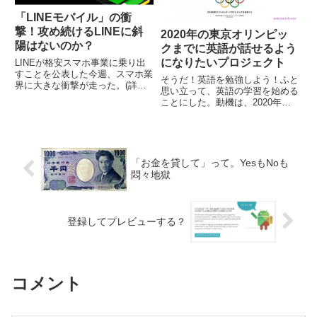
「LINEモバイル」の衝
撃！攻め続けるLINEに斜
2020年の東京オリンピッ
陽はないのか？
クまでに英語が話せるよう
になりたいプロジェクト
LINEが格安スマホ事業に乗り出
すことを公表した今週、スマホ業
そうだ！英語を勉強しよう！ふと
界に大きな衝撃が走った。(詳細
思い立って、英語の学習を始める
はコチラ ⇒ LINEが格安スマ
ことにした。動機は、2020年の
ホ参入で「LINEモバイル」今夏
東京オリンピック。その時に、来
スタート！LINEポイントも登
日した外国の方々と、ちょいしゃ
場）2月に一括0円が廃止とな
べりしたいなぁ、という気まぐ
り、大手キャリアの勢いがそ...
れ。無料の英語アプリがあるじゃ
ん！それに加えて、素晴らし
「お金を貸して」って。YesもNoも
い！...
悶々地獄
登録してプレビューする？
コメント