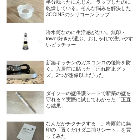
半分残ったにんじん、ラップしたのに
乾燥している。そんな悩みを解決した
3COINSのシリコーンラップ
冷水筒なのに生活感がない。無印・
tower好きが選ぶ、おしゃれで洗いやす
いピッチャー
新築キッチンのガスコンロの後悔を防
ぐ。入居前に貼った「汚れ防止グッ
ズ」2つが想像以上だった
ダイソーの壁保護シートで新築の壁を
守れる？実際に試してわかった「正直
な結果」
なんだかチクチクする…。梅雨前に無
印の「置くだけダニ捕りシート」を買
ってみた