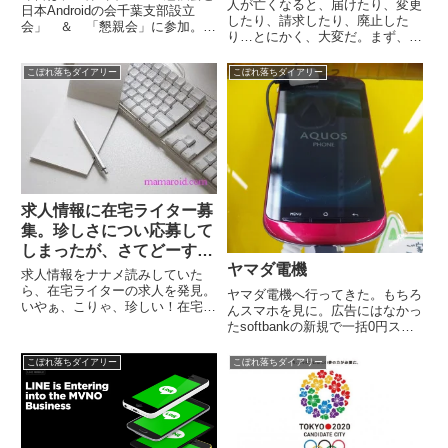
人が亡くなると、届けたり、変更
日本Androidの会千葉支部設立
したり、請求したり、廃止した
会」 ＆ 「懇親会」に参加。流
り…とにかく、大変だ。まず、死
山市生涯学習センター っていう
亡届け。病院で右半分の「死亡診
つくばエクスプレスの流山セント
断書」が記入済みの「死亡届け」
ラルパーク駅にて開催されたんだ
こぼれ落ちダイアリー
こぼれ落ちダイアリー
が渡される。これをまず役所に届
けどね。う～ん、マイナーな駅。
けなければ、その後の手続きは何
悪いけど、初耳な駅...
も始まらない。死亡届けを済ませ
る...
求人情報に在宅ライター募
集。珍しさについ応募して
しまったが、さてどーす
ヤマダ電機
る。
求人情報をナナメ読みしていた
ら、在宅ライターの求人を発見。
ヤマダ電機へ行ってきた。もちろ
いやぁ、こりゃ、珍しい！在宅ラ
んスマホを見に。広告にはなかっ
イターは在宅系の求人サイトにあ
たsoftbankの新規で一括0円スマ
るもんだと思ってたけどフツーの
ホを発見。006SH白色のみだそー
バイト情報サイトに、鎮座してい
で。本人が行かなかったのでその
こぼれ落ちダイアリー
こぼれ落ちダイアリー
る！しかも、求人元が、名の通っ
場で決められず、いったん帰宅。
た企業。こりゃ、応募するしかな
あした再度行くとする。スマート
い...
フォンの学生割引は...