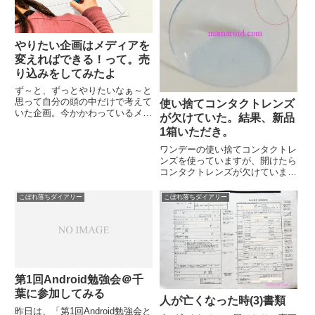
やりたい企画はメディアを
変えればできる！って。売
り込みをしてみたよ
ず～と、ずっとやりたいなぁ～と
思って自分の頭の中だけで考えて
使い捨てコンタクトレンズ
いた企画。今かかわっているメデ
が欠けていた。結果、新品
ィアでは、できそうにないな、と
1箱いただき。
半ばあきらめていたんだけど。ふ
と。ほんとうに何気ない日常のな
ワンデーの使い捨てコンタクトレ
かで、ふっと「あっ、合うメディ
ンズを使っていますが、開けたら
アを探せばいいじゃん！」と思
コンタクトレンズが欠けていまし
い...
た。5年以上使っているコンタク
トレンズ。当たり前のように、開
こぼれ落ちダイアリー
こぼれ落ちダイアリー
封して指先にのせると、わずかな
違和感。んん…？丸みがなく、直
線部分が見られます。ほんとに
わ...
第1回Android勉強会＠千
葉に参加してみる
人が亡くなった時(3)書類
昨日は、「第1回Android勉強会と