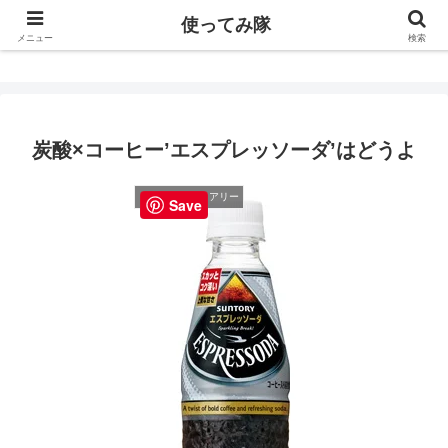
使ってみ隊
使ってみ隊
メニュー
検索
炭酸×コーヒー’エスプレッソーダ’はどうよ
こぼれ落ちダイアリー
Save