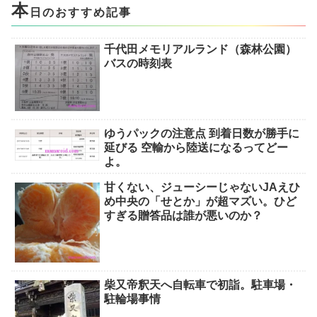
本
日のおすすめ記事
千代田メモリアルランド（森林公園）
バスの時刻表
ゆうパックの注意点 到着日数が勝手に
延びる 空輸から陸送になるってどー
よ。
甘くない、ジューシーじゃないJAえひ
め中央の「せとか」が超マズい。ひど
すぎる贈答品は誰が悪いのか？
柴又帝釈天へ自転車で初詣。駐車場・
駐輪場事情