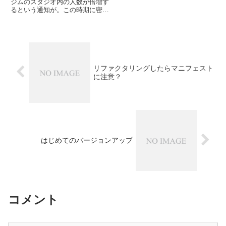
た。けど、ワタミの施設はスタッ
ジムのスタジオ内の人数が倍増す
フがみんな明るい。「ズルがない
るという通知が。この時期に密集
から働きやすい」と言うスタッフ
させるのかぃっ！とメンバーはじ
がいた。明朗会計、現場のスタ
めインストラクターもぼやいてい
ッ...
ますが、協会が人数制限を撤廃
し、本部がそれに伴って人数の見
直しをしたんだとか。うつされる
の...
リファクタリングしたらマニフェスト
に注意？
はじめてのバージョンアップ
コメント