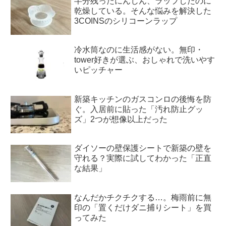
半分残ったにんじん、ラップしたのに
乾燥している。そんな悩みを解決した
3COINSのシリコーンラップ
冷水筒なのに生活感がない。無印・
tower好きが選ぶ、おしゃれで洗いやす
いピッチャー
新築キッチンのガスコンロの後悔を防
ぐ。入居前に貼った「汚れ防止グッ
ズ」2つが想像以上だった
ダイソーの壁保護シートで新築の壁を
守れる？実際に試してわかった「正直
な結果」
なんだかチクチクする…。梅雨前に無
印の「置くだけダニ捕りシート」を買
ってみた