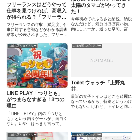
フリーランスはどうやって
太陽のタマゴがやってき
仕事を見つければ、高収入
た！
が得られる？「フリーラン
今年初めてのふるさと納税。納税
ス白書2018」
なんだけど、気分はほぼ買い物。
フリーランスの年収、満足度、仕
肉にしよーか、迷った挙句、宮崎
事に対する意識などがわかる調査
の有名どころ、マンゴー太陽のタ
結果が公表されました、フリーラ
マゴに。さすがに甘くておいしか
ンス白書2018公表したのは「フ
った！しかし、自分じゃ買いませ
リーランス協会」。当該協会の一
こぼれ落ちダイアリー
こぼれ落ちダイアリー
ん。高いもの。先日、初売りご祝
般会員およびメルマガ会員、
儀相場で2個30万円したんだと...
SNSフォロワーに対し、フリー
ランスの実態調査を実施した際に
得...
Toilet ウォッチ「上野丸
井」
LINE PLAY「つりとも」
最近の女子トイレはどこも綺麗に
がつまらなすぎる！3つの
なっているから、特別というわけ
理由
でもない。けれど、トイレと同じ
くらいの広さのパウダールームが
「LINE PLAY」内の「つりと
あり、着替え用のブースまで備わ
も」という釣りゲームが、面白く
っていた。ストッキングの伝線に
ない。いや、はっきり言って、つ
はもちろん、ちょっと着替えたい
まらない。さらに、新たに登場す
ときにも便利だなぁ。
るイベントが駄作のオンパレー
こぼれ落ちダイアリー
こぼれ落ちダイアリー
ド。直近の新イベントに至って