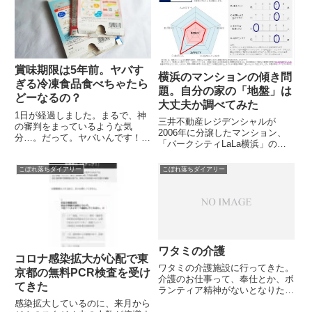
は、魚を釣ったら、パズ
ル？？？？もう、運営に一言いい
たい！ば...
賞味期限は5年前。ヤバす
横浜のマンションの傾き問
ぎる冷凍食品食べちゃたら
題。自分の家の「地盤」は
どーなるの？
大丈夫か調べてみた
1日が経過しました。まるで、神
三井不動産レジデンシャルが
の審判をまっているような気
2006年に分譲したマンション、
分…。だって。ヤバいんです！賞
「パークシティLaLa横浜」のい
味期限が5年前の冷凍食品食べち
わゆる「傾き」問題が大きな話題
ゃったんです～～～～（涙）
となっています。これは、建設時
こぼれ落ちダイアリー
こぼれ落ちダイアリー
「だれか、フルーチェたべた
に必要な地盤調査の一部をせずに
の？」コトの始まりは帰宅した夫
データを転用するなどして基礎工
のそんな一言から。やべー、食べ
事を行った可能性があり、また
たの見つか...
軟...
ワタミの介護
コロナ感染拡大が心配で東
ワタミの介護施設に行ってきた。
京都の無料PCR検査を受け
介護のお仕事って、奉仕とか、ボ
てきた
ランティア精神がないとなりたた
ない、3Ｋなお仕事かと思ってい
感染拡大しているのに、来月から