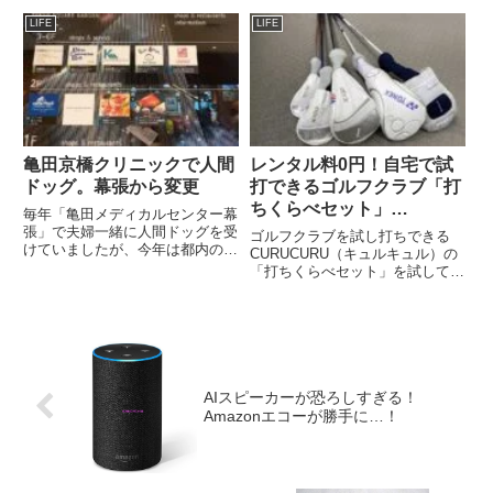
万2500円分の食事券。25％お得
イトには、ゴルフ利用券の金額の
です。束になったチケットのよう
記載がなく「自治体にお問い合わ
LIFE
LIFE
なものを想像していたのですが、
せください」と。いくらの利用券
ミシン目で切り離せるようになっ
なんだろう？自治体に問い...
たシール。ただし...
亀田京橋クリニックで人間
レンタル料0円！自宅で試
ドッグ。幕張から変更
打できるゴルフクラブ「打
ちくらべセット」
毎年「亀田メディカルセンター幕
CURUCURU（キュルキュ
張」で夫婦一緒に人間ドッグを受
ゴルフクラブを試し打ちできる
けていましたが、今年は都内の京
ル）頼んでみたよ
CURUCURU（キュルキュル）の
橋クリニックで受けました。亀田
「打ちくらべセット」を試してみ
京橋クリニック亀田京橋クリニッ
ました。「打ちくらべセット」
クは、東京スクエアガーデンの4
CURUCURU（キュルキュル）打
階にある亀田メディカルセンター
ちくらべセットを提供しているの
の1つ。毎年受けていた「亀田
は愛知県に本社がある（株）
メ...
CURUCURUという企業。「...
AIスピーカーが恐ろしすぎる！
Amazonエコーが勝手に…！