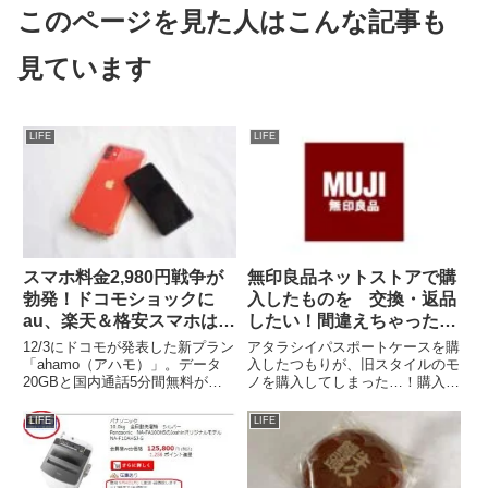
このページを見た人はこんな記事も
見ています
LIFE
LIFE
スマホ料金2,980円戦争が
無印良品ネットストアで購
勃発！ドコモショックに
入したものを 交換・返品
au、楽天＆格安スマホはど
したい！間違えちゃった！
うなる？2020年末のスマ
に要注意。
12/3にドコモが発表した新プラン
アタラシイパスポートケースを購
ホ事情
「ahamo（アハモ）」。データ
入したつもりが、旧スタイルのモ
20GBと国内通話5分間無料がつ
ノを購入してしまった…！購入し
いて、2,980円という格安のプラ
たのは、無印良品のネットスト
ンを打ち出してきたことは、衝撃
ア。店舗受け取りもできるから、
LIFE
LIFE
的でした。いろいろ動きが活発に
間違えて注文した商品も交換でき
なってきているので、ここでいち
るのかとおもいきや…。無印良品
どまとめておきます...
ネットストアで購入モノは、店舗
で...