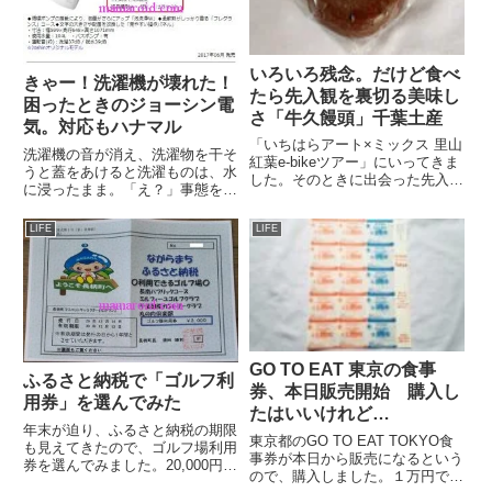
いろいろ残念。だけど食べ
きゃー！洗濯機が壊れた！
たら先入観を裏切る美味し
困ったときのジョーシン電
さ「牛久饅頭」千葉土産
気。対応もハナマル
「いちはらアート×ミックス 里山
洗濯機の音が消え、洗濯物を干そ
紅葉e-bikeツアー」にいってきま
うと蓋をあけると洗濯ものは、水
した。そのときに出会った先入観
に浸ったまま。「え？」事態を把
をいろいろと裏切ってくれる饅頭
握できずに、再度電源を「ON」
に出会ったので、ご紹介します。
にしてみるも「ウィーウィーウィ
LIFE
LIFE
吾妻堂「牛久饅頭」どこにでもあ
ーウィー」とウナッたまま、回転
りそうな温泉まんじゅう姿の「牛
しない。おまけに何やらモータの
久饅頭」これ、食べたら...
ニオイが。ダンナに「え？そん
な...
GO TO EAT 東京の食事
ふるさと納税で「ゴルフ利
券、本日販売開始 購入し
用券」を選んでみた
たはいいけれど…
年末が迫り、ふるさと納税の期限
東京都のGO TO EAT TOKYO食
も見えてきたので、ゴルフ場利用
事券が本日から販売になるという
券を選んでみました。20,000円の
ので、購入しました。１万円で1
寄附。しかし、ふるさと納税のサ