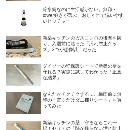
冷水筒なのに生活感がない。無印・
tower好きが選ぶ、おしゃれで洗いやす
いピッチャー
新築キッチンのガスコンロの後悔を防
ぐ。入居前に貼った「汚れ防止グッ
ズ」2つが想像以上だった
ダイソーの壁保護シートで新築の壁を
守れる？実際に試してわかった「正直
な結果」
なんだかチクチクする…。梅雨前に無
印の「置くだけダニ捕りシート」を買
ってみた
新築キッチンの壁、守るならこれ一
択！セリアの「跡が残らない汚れ防止