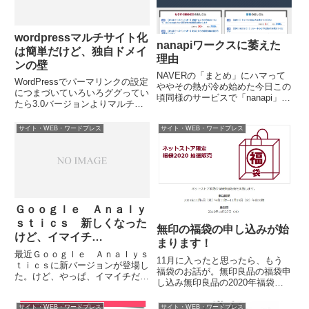
wordpressマルチサイト化
nanapiワークスに萎えた
は簡単だけど、独自ドメイ
理由
ンの壁
NAVERの「まとめ」にハマって
WordPressでパーマリンクの設定
ややその熱が冷め始めた今日この
につまづいていろいろググってい
頃同様のサービスで「nanapi」と
たら3.0バージョンよりマルチサ
いうものがあると知った。で、い
イト化が簡単らしい…ということ
ろいろさまよっていたら「nanapi
が判明。で、どーせ記事を削除し
サイト・WEB・ワードプレス
サイト・WEB・ワードプレス
ワークス」という記事を書くとお
なきゃ、パーマリンクの問題は解
金がもらえるシステムもあること
決できないみたいだから、この際
を発見。「まとめ...
WordPressを...
Ｇｏｏｇｌｅ Ａｎａｌｙ
ｓｔｉｃｓ 新しくなった
無印の福袋の申し込みが始
けど、イマイチ…
まります！
最近Ｇｏｏｇｌｅ Ａｎａｌｙｓ
11月に入ったと思ったら、もう
ｔｉｃｓに新バージョンが登場し
福袋のお話が。無印良品の福袋申
た。けど、やっぱ、イマイチだな
し込み無印良品の2020年福袋の
ぁ。β版で「リアルタイム」って
申し込みが6日からスタートしま
ーのができるようになったんだけ
す。申込期間は11/6～19日。抽選
サイト・WEB・ワードプレス
サイト・WEB・ワードプレス