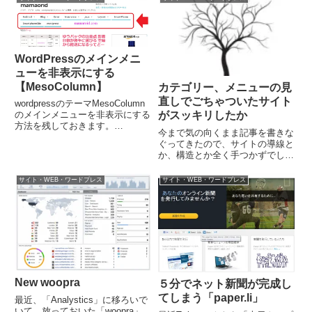
ど、これが、また、使えない。
日は11/27。無印の福袋の種類無
「今」が見られるようになったの
印の福袋はネットショップのみ
は、いいよ。今、誰が、どのコン
で、実店舗では販売が...
テ...
WordPressのメインメニ
ューを非表示にする
【MesoColumn】
カテゴリー、メニューの見
直しでごちゃついたサイト
wordpressのテーマMesoColumn
のメインメニューを非表示にする
がスッキリしたか
方法を残しておきます。
今まで気の向くまま記事を書きな
Wordpress(MesoColumn)のメイ
ぐってきたので、サイトの導線と
ンメニューとはメニューには、ト
か、構造とか全く手つかずでした
ップメニュー、メインメニュー、
が、ちょっぴり見直してみること
ボトムメニュー、モバイルメニュ
にしました。直帰率が高い問題テ
ーが...
サイト・WEB・ワードプレス
サイト・WEB・ワードプレス
ーマを変更して、プラグインを外
したりしているうちに、直帰率が
80％近くになっていることを発...
New woopra
５分でネット新聞が完成し
てしまう「paper.li」
最近、「Analystics」に移ろいで
いて、放っておいた「woopra」