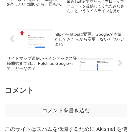
最近Twitterでやたら「本日トップ
を久しぶりに開いたら、景色が一
ニュースを提供してくれたみなさ
変していた。「なんか、見やすく
ん」というタイムラインを見かけ
なってるじゃん！」ぱっと見、気
る。記事を提供した覚えなぞない
に入ったのが「RightNow 」と
のに、なんだ？と、たまたま引っ
「today」の切り替えがすぐでき
かかってぐぐってみたら、Twitter
ること...
などから記事を作成してしまう
httpからhttpsに変更。Googleが本気
「paper.l...
だしてきたらから変更しないとヤバい
よね
サイトマップ送信からインデックス登
録開始まで2日。Fetch as Googleっ
て、どーなの？
コメント
コメントを書き込む
このサイトはスパムを低減するために Akismet を使