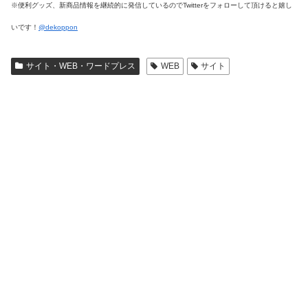
※便利グッズ、新商品情報を継続的に発信しているのでTwitterをフォローして頂けると嬉し
いです！
@dekoppon
サイト・WEB・ワードプレス
WEB
サイト