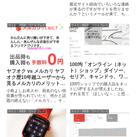
生日おめでとう！」の文字が。今
最近サイト経由でいろいろな連絡
日は誕生日。今朝、家族のだれも
が来るのですがサイトを売りませ
が気づかずに出かけて行ったとい
んか？というメールが来て、ちょ
うのに。真っ先に祝ってくれたの
っと驚きました。サイト買取
が、Google先生とは。...
M&Aで提示されていたサイトの
サイト・WEB・ワードプレス
サイト・WEB・ワードプレス
価格突然、「サイトを売りません
か」というメールが迷い込んでき
ました。私にとっては「迷い込ん
でき...
100均「オンライン（ネッ
ト）ショップ」ダイソー、
ヤフオク vs メルカリ ヤフ
セリア、キャンドゥ、ワッ
オク歴10年超ユーザーから
ツのまとめ
見るメルカリのメリット、
100円ショップでの購入品をネッ
トにUPする人が増えましたね。
デメリット
小島よしお本人や、宛名のない領
それを見て「ほしいな～」と思っ
収書が売られていたり、何かと話
ても、近くに店舗がない…。とい
題の絶えない「メルカリ」。そう
う方もいらっしゃるのではないで
毎日のように「メルカリ」と連呼
しょうか。そこで、各100円ショ
されたんじゃ、のぞかないわけに
サイト・WEB・ワードプレス
サイト・WEB・ワードプレス
ップが運営するネットショップを
はいかない。というわけで、遅れ
まとめてみました。Dais...
ばせながら「メルカリはじめまし
た」メルカリのメリットメディ
ア...