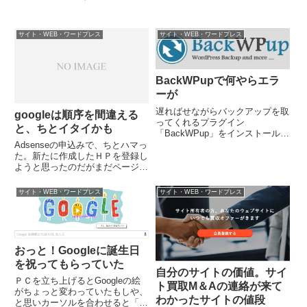
サイト・WEB・ワードプレス
サイト・WEB・ワードプレス
BackWPupで何やらエラ
ーが
遅ればせながらバックアップを取
googleは順序を間違える
ってくれるプラグイン
と、ちとイタイかも
「BackWPup」をインストールし
た。が、何やら赤文字があらわれ
Adsenseの申込みで、ちとハマっ
て、使えない。なんじゃ？
た。新たに作成したＨＰを登録し
「backwpuptmp/does not
ようと思ったのだがまだページ数
exists!」「backwpuptmp/is not
が足りなくて「作成中」のレッテ
...
ルを貼られてしまいＮＧのお返
サイト・WEB・ワードプレス
サイト・WEB・ワードプレス
事。ならば、すでに持ってるサイ
トを登録しちゃえ～～～～と、や
ってみたら、今度は「すでに...
おっと！Googleに誕生日
を祝ってもらっていた
自分のサイトの価値。サイ
ＰＣを立ち上げるとGoogleの絵
ト買取M＆Aの連絡が来て
がちょっと変わっていたもしや、
わかったサイトの値段
と思いカーソルを合わせると「誕