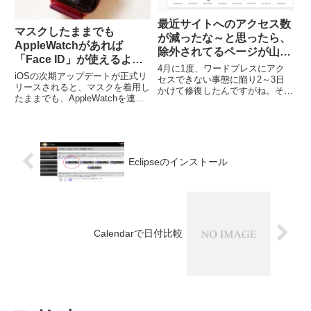
最近サイトへのアクセス数
マスクしたままでも
が減ったな～と思ったら、
AppleWatchがあれば
除外されてるページが山積
「Face ID」が使えるよう
みだった
4月に1度、ワードプレスにアク
になるんだって。コロナ禍
iOSの次期アップデートが正式リ
セスできない事態に陥り2～3日
でAppleWatchの価値がア
リースされると、マスクを着用し
かけて修復したんですがね。その
たままでも、AppleWatchを連動
ップしているなぁ
影響か、最近めっきりアクセス数
させていれば「Face ID」を使用
が減ったなぁ、と思っていまし
してiPhoneのロックを解除でき
た。GoogleConsoleを見てびっく
るそうです。先日は心電図アプリ
り。除外されているページが激増
が日本でも使えるようになり、ま
していたSEOとか、...
た血中酸素...
Eclipseのインストール
Calendarで日付比較