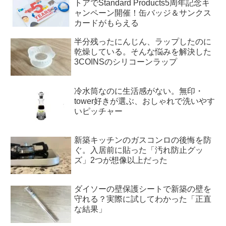
トアでStandard Products5周年記念キ
ャンペーン開催！缶バッジ＆サンクス
カードがもらえる
半分残ったにんじん、ラップしたのに
乾燥している。そんな悩みを解決した
3COINSのシリコーンラップ
冷水筒なのに生活感がない。無印・
tower好きが選ぶ、おしゃれで洗いやす
いピッチャー
新築キッチンのガスコンロの後悔を防
ぐ。入居前に貼った「汚れ防止グッ
ズ」2つが想像以上だった
ダイソーの壁保護シートで新築の壁を
守れる？実際に試してわかった「正直
な結果」