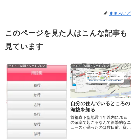
ままろいど
このページを見た人はこんな記事も
見ています
サイト・WEB・ワードプレス
サイト・WEB・ワードプレス
自分の住んでいるところの
海抜を知る
首都直下型地震４年以内に70％
の確率で起こるなんて衝撃的なニ
ュースが踊ったのは数日前。従来
の想定を上回る震度７の揺れが東
京を襲うと、巨大津波の甚大な被