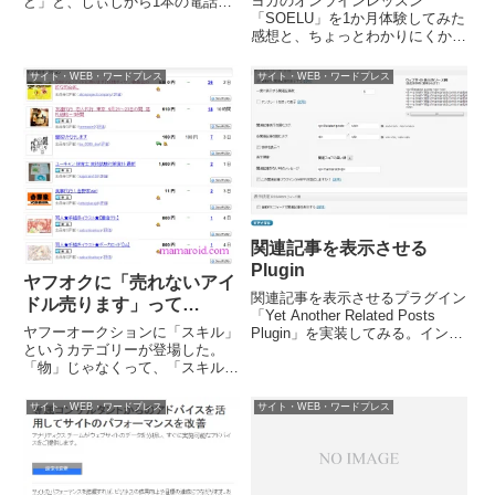
ヨガのオンラインレッスン
ど」と、じぃじから1本の電話。
「SOELU」を1か月体験してみた
あぁ、Twitterね。簡単だから、お
感想と、ちょっとわかりにくかっ
安い御用…じゃなかった。登録は
た退会方法について書きます。コ
難しいだろうからこっちで最初に
ロナ自粛でオンラインレッスンの
やっておいて、そこにログインさ
サイト・WEB・ワードプレス
サイト・WEB・ワードプレス
乱立コロナ自粛期間は、ZOOMや
せるところから。と、電...
インスタ、YouTubeを使ったオン
ラインレッスンを、馴染み...
関連記事を表示させる
Plugin
ヤフオクに「売れないアイ
関連記事を表示させるプラグイン
ドル売ります」って…
「Yet Another Related Posts
ヤフーオークションに「スキル」
Plugin」を実装してみる。インス
というカテゴリーが登場した。
トールして有効にするだけで、ほ
「物」じゃなくって、「スキル」
ぼＯＫ。関連記事のないときに表
を売るのね。で、どんなもんが売
示されるワードをちょこっといじ
れているのか見てみるとトップに
っただけで5分もかからず完了。
サイト・WEB・ワードプレス
サイト・WEB・ワードプレス
「売れないアイドル売ります」っ
てーのが。その他にも「友達代
行」とか「恋人代行」とか「壁殴
り代...