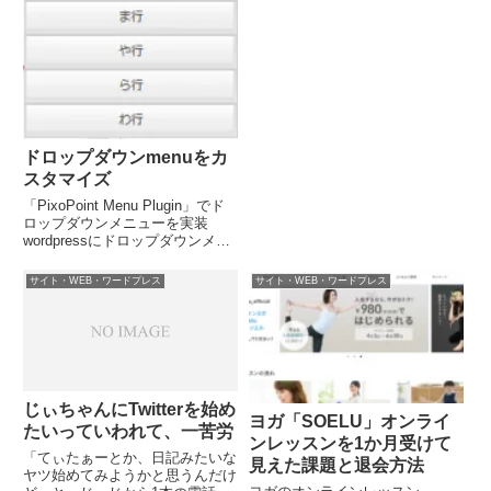
害も想定される。「いちばん危な
いのは江東区、江戸川区、墨田
区、葛飾区の海抜０メートル地
帯。...
ドロップダウンmenuをカ
スタマイズ
「PixoPoint Menu Plugin」でド
ロップダウンメニューを実装
wordpressにドロップダウンメニ
ューを実装させてみる。使用した
プラグインは「PixoPoint Menu
サイト・WEB・ワードプレス
サイト・WEB・ワードプレス
Plugin」。実装はいたって簡単。
インストールして...
じぃちゃんにTwitterを始め
ヨガ「SOELU」オンライ
たいっていわれて、一苦労
ンレッスンを1か月受けて
「てぃたぁーとか、日記みたいな
見えた課題と退会方法
ヤツ始めてみようかと思うんだけ