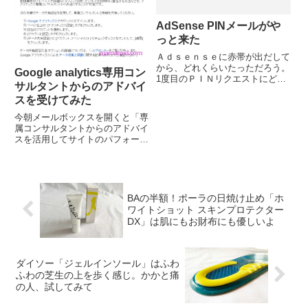
AdSense PINメールがや
っと来た
Ａｄｓｅｎｓｅに赤帯が出だして
から、どれくらいたっただろう。
Google analytics専用コン
1度目のＰＩＮリクエストにどう
サルタントからのアドバイ
やら失敗したらしく待てど暮らせ
スを受けてみた
ど郵便はやって来なかった。で、
仕方なく、2度目のチャレンジを
今朝メールボックスを開くと「専
敢行。で、きのうやっと届いた。
属コンサルタントからのアドバイ
それが、これ。早速ＰＩＮを送
スを活用してサイトのパフォーマ
信...
ンスを改善」というメールが届い
ていた。で、早速試してみた。さ
て、どんなアドバイスが届くのか
楽しみです。
BAの半額！ポーラの日焼け止め「ホ
ワイトショット スキンプロテクター
DX」は肌にもお財布にも優しいよ
ダイソー「ジェルインソール」はふわ
ふわの芝生の上を歩く感じ。かかと痛
の人、試してみて