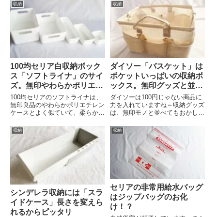
です。キャンドゥ 「はさめるラ
ャンドゥのくねくねクッションワ
収納
収納
ベルプレート」キャンドゥの新商
イヤーは長さ30cm。S字フック
品「はさめるラベルプレート」は
にもL字フックにも「の」の...
110円。4個入りのSサイズと3...
100均セリア白収納ボック
ダイソー「バスケット」は
ス「ソフトライナ」のサイ
ポケットいっぱいの収納ボ
ズ。無印やわらかポリエチ
ックス。無印グッズと並べ
レンケース似
ても見劣りしないよ
100均セリアのソフトライナは、
ダイソーは100円じゃない商品に
無印良品のやわらかポリエチレン
力を入れていますね～収納グッズ
ケースとよく似ていて、柔らかい
は、無印モノと並べてもおかしく
素材の収納グッズです。その種類
ないようなものを続々と登場させ
とサイズをチェックしました。セ
ています。ダイソー バスケット
収納
収納
リア ソフトライナートレーセリ
ダイソーの「バスケット」。550
アソフトライナのトレータイプは
円商品。カラーボックス収納のお
3種類。L、M、Sです。机の...
助けグッズです。ぱっと見、...
セリアの非常用給水バッグ
シンデレラ収納には「スラ
はジップバッグのお化
イドケース」長さを変えら
け！？
れるからピッタリ