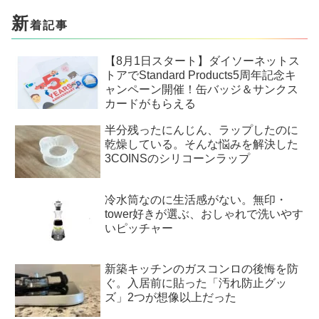
新
着記事
【8月1日スタート】ダイソーネットス
トアでStandard Products5周年記念キ
ャンペーン開催！缶バッジ＆サンクス
カードがもらえる
半分残ったにんじん、ラップしたのに
乾燥している。そんな悩みを解決した
3COINSのシリコーンラップ
冷水筒なのに生活感がない。無印・
tower好きが選ぶ、おしゃれで洗いやす
いピッチャー
新築キッチンのガスコンロの後悔を防
ぐ。入居前に貼った「汚れ防止グッ
ズ」2つが想像以上だった