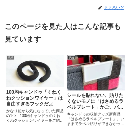
ままろいど
このページを見た人はこんな記事も
見ています
収納
収納
100均キャンドゥ「くねく
シールを貼れない、貼りた
ねクッションワイヤー」は
くないモノに「はさめるラ
自由すぎるフックだよ
ベルプレート」かご、バス
かなり前から気になっていた商品
ケット収納に
キャンドゥの収納グッズ新商品
の1つ、100均キャンドゥのくね
「はさめるラベルプレート」。い
くねクッションワイヤーをご紹介
ままでラベル貼りができなかった
します。S字フックにも、L字フ
ものにもラベリングできるグッズ
ックにもなる自由すぎるフックキ