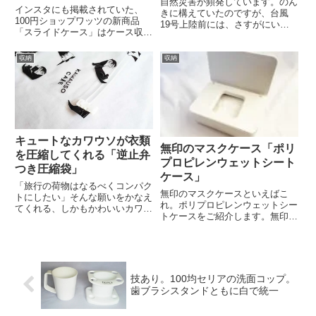
自然災害が頻発しています。のん
インスタにも掲載されていた、
きに構えていたのですが、台風
100円ショップワッツの新商品
19号上陸前には、さすがにいろ
「スライドケース」はケース収納
いろ揃えました。そんな防災グッ
の悩みを解決してくれました。ス
ズのなかで、ちょっと変わってい
ライドケースワッツのインスタに
るなぁと思ったのが、今回ご紹介
収納
収納
よると、スライドケースは3種
するセリアの給水バッグです。セ
類。スライドケーススクエアホワ
リアの「非常用給水バッグ」たぶ
イトスライドケースロングホワイ
ん...
トス...
キュートなカワウソが衣類
無印のマスクケース「ポリ
を圧縮してくれる「逆止弁
プロピレンウェットシート
つき圧縮袋」
ケース」
「旅行の荷物はなるべくコンパク
無印のマスクケースといえばこ
トにしたい」そんな願いをかなえ
れ。ポリプロピレンウェットシー
てくれる、しかもかわいいカワウ
トケースをご紹介します。無印
ソ柄でキュート！なグッズをキャ
ポリプロピレンウェットシートケ
ンドゥで発見しましたよ。カワウ
ース無印良品の「ポリプロピレン
ソケース「逆止弁つき圧縮袋」キ
ウェットシートケース」は490円
ャンドゥのカワウソケース「逆止
（税込）。お手頃価格で大人気の
弁つき圧縮袋」。CAN ZOO...
商品です。過去には長らく売り
技あり。100均セリアの洗面コップ。
切...
歯ブラシスタンドともに白で統一