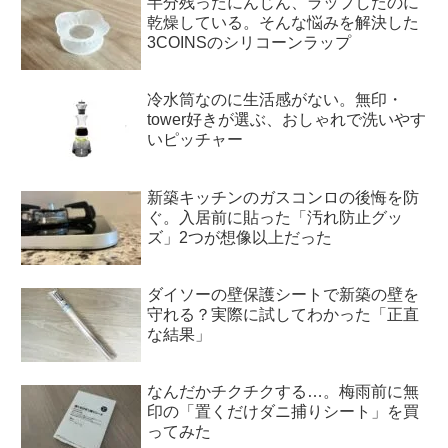
半分残ったにんじん、ラップしたのに
乾燥している。そんな悩みを解決した
3COINSのシリコーンラップ
冷水筒なのに生活感がない。無印・
tower好きが選ぶ、おしゃれで洗いやす
いピッチャー
新築キッチンのガスコンロの後悔を防
ぐ。入居前に貼った「汚れ防止グッ
ズ」2つが想像以上だった
ダイソーの壁保護シートで新築の壁を
守れる？実際に試してわかった「正直
な結果」
なんだかチクチクする…。梅雨前に無
印の「置くだけダニ捕りシート」を買
ってみた