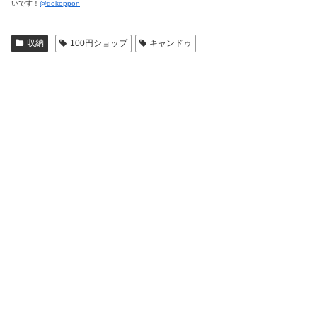
いです！
@dekoppon
収納
100円ショップ
キャンドゥ