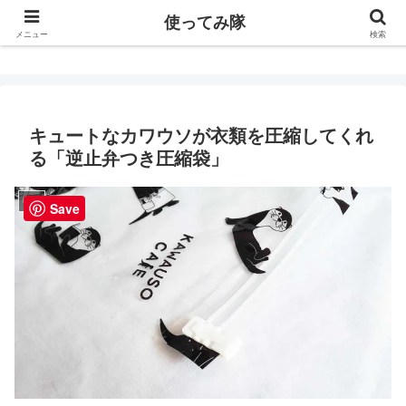
使ってみ隊
使ってみ隊
メニュー
検索
キュートなカワウソが衣類を圧縮してくれ
る「逆止弁つき圧縮袋」
収納
Save