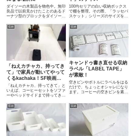
ダイソーの木製品を物色中。無印
100均セリアの白い収納ボックス
良品で以前見かけたことのあるド
で棚を整理。その際、「ラッセバ
ーナツ型のブロックをダイソーで
スケット」シリーズのサイズをチ
見つけました。シダーブロック
ェックしました。100均セリアの
ダイソーダイソーの「シダーブロ
白い収納ボックス「ラッセバスケ
収納
収納
ック」は6個入りで110円。素材
ット」シリーズ100均セリアのラ
は杉です。新築の家のような、と
ッセバスケットシリーズ。背の高
ても落ち着く木の香り。これを...
い順に左から並べてみまし...
キャンドゥ書き直せる収納
「ねえカチャカ、持ってき
ラベル「LABEL TAPE」
て」で家具が動いてやって
が素敵！
くるkachaka！SF映画の
空きビンやボトルにラベルをはる
世界が自宅に
「ねえカチャカ、持ってきて」と
だけで、ちょっとオシャレになり
いえば、コーヒーセットをソファ
ます。コーヒーの空きビンを素敵
ーやベッドサイドまで持ってきて
にネスカフェのインスタントコー
くれる！そんなアニメや映画で見
ヒーのビン。もともとのラベルを
た世界がまもなく自宅にやってく
はがしたら、立派な空きビンに。
収納
収納
るかもしれません。スマートファ
なんの変哲もない空きビンです
ニチャー・プラットフォーム「カ
が、100均キャン★ドゥの「LA...
チャカ」kachaka企業の倉...