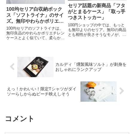
セリア話題の新商品「フタ
100均セリア白収納ボック
がとまるケース」「取っ手
ス「ソフトライナ」のサイ
つきストッカー」
ズ。無印やわらかポリエチ
100円ショップの中では、もっと
レンケース似
100均セリアのソフトライナは、
も無印よりのセリア。無印の商品
無印良品のやわらかポリエチレン
とも相性が良さそうなモノが、ま
ケースとよく似ていて、柔らかい
たしても登場しましたよ。取っ手
素材の収納グッズです。その種類
付きストッカー真っ白で透けて見
とサイズをチェックしました。セ
えないグッズを得意とするセリ
リア ソフトライナートレーセリ
ア。その新商品は取っ手付きスト
アソフトライナのトレータイプは
ッカー単品では何の変哲もな
3種類。L、M、Sです。机の...
い、...
カルディ「燻製風味ソルト」が刺身を
おしゃれにランクアップ
えっ！かわいい！限定Tシャツがダイ
ソーらしからぬビーチ映えしそう
コメント