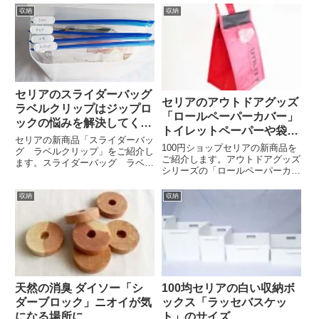
収納
収納
セリアのスライダーバッグ
セリアのアウトドアグッズ
ラベルクリップはジップロ
「ロールペーパーカバー」
ックの悩みを解決してくれ
トイレットペーパーや袋の
るよ
セリアの新商品「スライダーバッ
オシャレな収納ストッカー
100円ショップセリアの新商品を
グ ラベルクリップ」をご紹介し
に
ご紹介します。アウトドアグッズ
ます。スライダーバッグ ラベル
シリーズの「ロールペーパーカバ
クリップジップロックを収納に使
ー」100円ショップのなかでも、
っている方は多いかと思います。
アウトドアグッズが充実している
が、上からだと、中身がわかりに
収納
収納
のが「セリア」そのアウトドアグ
くい。中に何が入っているのか、
ッズをシリーズ展開している
一目でわからないところが難点
「UTILITY」のランナップ...
で...
天然の消臭 ダイソー「シ
100均セリアの白い収納ボ
ダーブロック」ニオイが気
ックス「ラッセバスケッ
になる場所に
ト」のサイズ