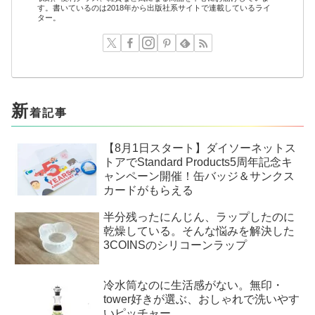
す。書いているのは2018年から出版社系サイトで連載しているライ
ター。
新
着記事
【8月1日スタート】ダイソーネットス
トアでStandard Products5周年記念キ
ャンペーン開催！缶バッジ＆サンクス
カードがもらえる
半分残ったにんじん、ラップしたのに
乾燥している。そんな悩みを解決した
3COINSのシリコーンラップ
冷水筒なのに生活感がない。無印・
tower好きが選ぶ、おしゃれで洗いやす
いピッチャー