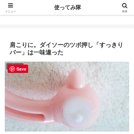
使ってみ隊
使ってみ隊
メニュー
検索
肩こりに。ダイソーのツボ押し「すっきり
バー」は一味違った
美容・健康
Save