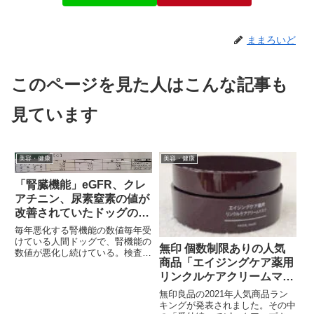
ままろいど
このページを見た人はこんな記事も
見ています
美容・健康
美容・健康
「腎臓機能」eGFR、クレ
アチニン、尿素窒素の値が
改善されていたドッグの結
果
毎年悪化する腎機能の数値毎年受
けている人間ドッグで、腎機能の
無印 個数制限ありの人気
数値が悪化し続けている。検査終
商品「エイジングケア薬用
了後に聞く医師の説明でも「日常
生活には問題はありませんが、数
リンクルケアクリームマス
値が悪化していますね」と。原因
ク」シワ改善
無印良品の2021年人気商品ラン
については。「遺伝による影響が
キングが発表されました。その中
否めない」という。実父は人工