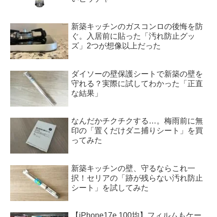
新築キッチンのガスコンロの後悔を防
ぐ。入居前に貼った「汚れ防止グッ
ズ」2つが想像以上だった
ダイソーの壁保護シートで新築の壁を
守れる？実際に試してわかった「正直
な結果」
なんだかチクチクする…。梅雨前に無
印の「置くだけダニ捕りシート」を買
ってみた
新築キッチンの壁、守るならこれ一
択！セリアの「跡が残らない汚れ防止
シート」を試してみた
【iPhone17e 100均】フィルムもケー