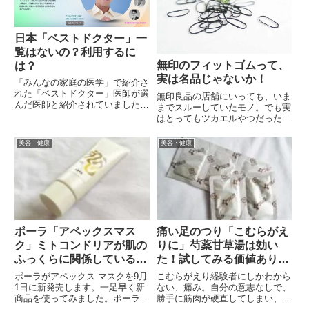
日本「ベストドクター」一
覧はないの？利用するに
無印のフィットゴムって、
は？
実は名品じゃないか！
「みんなの家庭の医学」で紹介さ
れた「ベストドクター」医師が選
無印良品の店舗にいっても、いま
んだ医師と紹介されていました
までスルーしていたモノ。でも実
が、果たしてこの制度は、何か？
はとってもツカエルやつだった、
ベストドクターについて調べてみ
という掘り出しモノを発掘してい
ました。「ベストドクター」っ
ます。輪ゴム？いやフィットゴム
美容・健康
美容・健康
て、なに？「ベストドクター」と
さコレ、一見、輪ゴム。しかも約
は、ベストドクターズ社によって
1.7g（23~25個入）で150円。っ
選出...
て、輪ゴムにしては、...
ポーラ「アペックスマス
痛い足のつり「こむらがえ
ク」ミトコンドリアが肌の
りに」芍薬甘草湯は効い
ふっくらに関係しているっ
た！試してみる価値あり
て…！？
（体験談）
ポーラがアペックス マスクを9月
こむらがえり経験者にしかわから
1日に新発売します。一足早く新
ない、痛み。自分の意志なしで、
商品を使ってみました。ポーラ
勝手に筋肉が硬直してしまい、痛