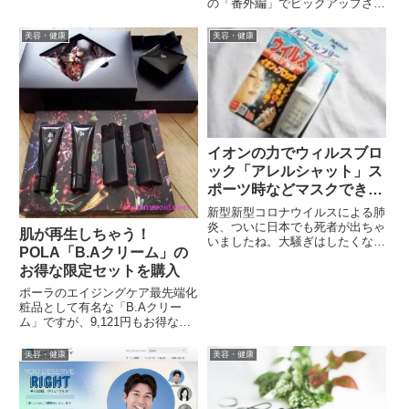
の「番外編」でピックアップされ
透...
ている、購入個数制限のある商品
を購入してみました。無印良品
美容・健康
美容・健康
「エイジングケア薬用リンクルケ
アクリームマスク」無印良品の
「エイジングケア薬用リンクルケ
ア...
イオンの力でウィルスブロ
ック「アレルシャット」ス
ポーツ時などマスクできな
いときにはコレ
新型新型コロナウイルスによる肺
炎、ついに日本でも死者が出ちゃ
肌が再生しちゃう！
いましたね。大騒ぎはしたくない
POLA「B.Aクリーム」の
けれど、できる範囲で自己防衛し
お得な限定セットを購入
たい…。でも、マスクじゃ正直防
ぎ切れなそうだし、いや、スポー
ポーラのエイジングケア最先端化
ツ時には、そもそもマスクしない
粧品として有名な「B.Aクリー
し…。で、そんなマスクできな
ム」ですが、9,121円もお得な限
い...
定セット販売中です。POLAの
B.Aクリームとは「バーシカン」
美容・健康
美容・健康
という肌誕生因子で、肌を再生さ
せるという成分が入った化粧品。
「バーシカン」は、胎児期...