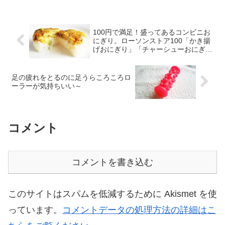
アペックス マスク 921アペック
いのなんのって…！こむらがえり
ス マスク 921は、54g \11,000。
とは＜こむら返りとは＞ ふくら
2021年9月1日に発売される新商
はぎや足の裏、ふとももの筋肉な
品です。猛暑やPM2.5、黄砂な
どが突然、強くけいれんして、痛
100円で満足！盛ってあるコンビニお
ど...
みが出ることを「こむら返り」
と...
にぎり。ローソンストア100「かき揚
げおにぎり」「チャーシューおにぎ
り」
足の疲れをとるのに足うらころころロ
ーラーが気持ちいい～
コメント
コメントを書き込む
このサイトはスパムを低減するために Akismet を使
っています。
コメントデータの処理方法の詳細はこ