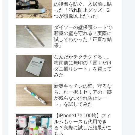
の後悔を防ぐ。入居前に貼
った「汚れ防止グッズ」2
つが想像以上だった
ダイソーの壁保護シートで
新築の壁を守れる？実際に
試してわかった「正直な結
果」
なんだかチクチクする…。
梅雨前に無印の「置くだけ
ダニ捕りシート」を買って
みた
新築キッチンの壁、守るな
らこれ一択！セリアの「跡
が残らない汚れ防止シー
ト」を試してみた
【iPhone17e 100均】フィ
ルムもケースも代用でき
る？実際に試した結果がこ
ちら