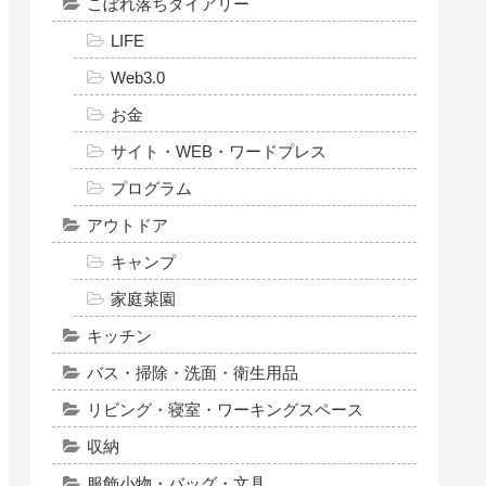
こぼれ落ちダイアリー
LIFE
Web3.0
お金
サイト・WEB・ワードプレス
プログラム
アウトドア
キャンプ
家庭菜園
キッチン
バス・掃除・洗面・衛生用品
リビング・寝室・ワーキングスペース
収納
服飾小物・バッグ・文具