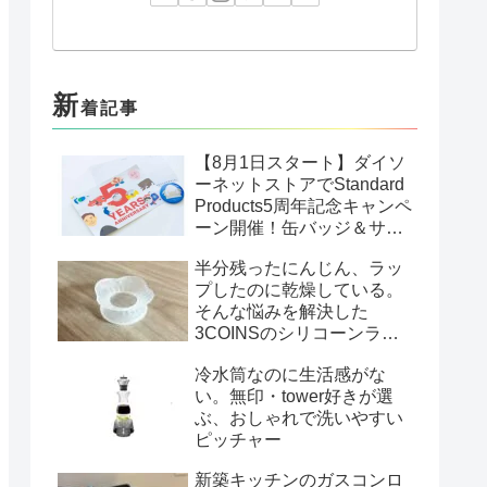
新
着記事
【8月1日スタート】ダイソ
ーネットストアでStandard
Products5周年記念キャンペ
ーン開催！缶バッジ＆サン
クスカードがもらえる
半分残ったにんじん、ラッ
プしたのに乾燥している。
そんな悩みを解決した
3COINSのシリコーンラッ
プ
冷水筒なのに生活感がな
い。無印・tower好きが選
ぶ、おしゃれで洗いやすい
ピッチャー
新築キッチンのガスコンロ