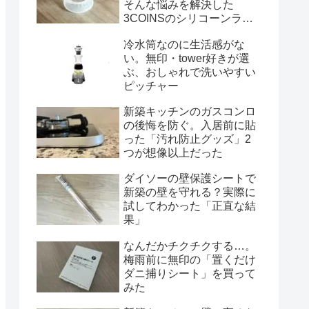
そんな悩みを解決した
3COINSのシリコーンラッ
プ
冷水筒なのに生活感がな
い。無印・tower好きが選
ぶ、おしゃれで洗いやすい
ピッチャー
新築キッチンのガスコンロ
の後悔を防ぐ。入居前に貼
った「汚れ防止グッズ」2
つが想像以上だった
ダイソーの壁保護シートで
新築の壁を守れる？実際に
試してわかった「正直な結
果」
なんだかチクチクする…。
梅雨前に無印の「置くだけ
ダニ捕りシート」を買って
みた