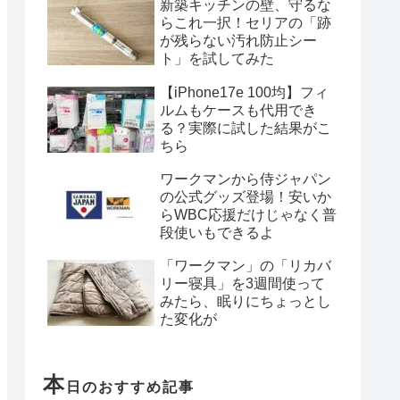
新築キッチンの壁、守るな
らこれ一択！セリアの「跡
が残らない汚れ防止シー
ト」を試してみた
【iPhone17e 100均】フィ
ルムもケースも代用でき
る？実際に試した結果がこ
ちら
ワークマンから侍ジャパン
の公式グッズ登場！安いか
らWBC応援だけじゃなく普
段使いもできるよ
「ワークマン」の「リカバ
リー寝具」を3週間使って
みたら、眠りにちょっとし
た変化が
本
日のおすすめ記事