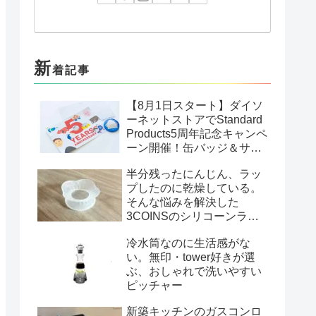
新
着記事
【8月1日スタート】ダイソ
ーネットストアでStandard
Products5周年記念キャンペ
ーン開催！缶バッジ＆サン
クスカードがもらえる
半分残ったにんじん、ラッ
プしたのに乾燥している。
そんな悩みを解決した
3COINSのシリコーンラッ
プ
冷水筒なのに生活感がな
い。無印・tower好きが選
ぶ、おしゃれで洗いやすい
ピッチャー
新築キッチンのガスコンロ