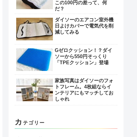
この100円の差って、何
だ？
ダイソーのエアコン室外機
日よけカバーで電気代を削
減してみる
Gゼロクッション！？ダイ
ソーから550円そっくり
「TPEクッション」登場
家族写真はダイソーのフォ
トフレーム。4枚組ならイ
ンテリアにもマッチしてお
しゃれ
カ
テゴリー