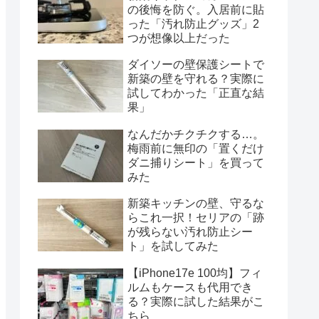
の後悔を防ぐ。入居前に貼
った「汚れ防止グッズ」2
つが想像以上だった
ダイソーの壁保護シートで
新築の壁を守れる？実際に
試してわかった「正直な結
果」
なんだかチクチクする…。
梅雨前に無印の「置くだけ
ダニ捕りシート」を買って
みた
新築キッチンの壁、守るな
らこれ一択！セリアの「跡
が残らない汚れ防止シー
ト」を試してみた
【iPhone17e 100均】フィ
ルムもケースも代用でき
る？実際に試した結果がこ
ちら