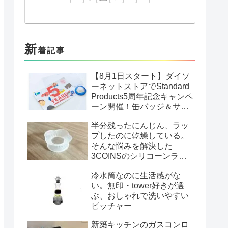
新
着記事
【8月1日スタート】ダイソ
ーネットストアでStandard
Products5周年記念キャンペ
ーン開催！缶バッジ＆サン
クスカードがもらえる
半分残ったにんじん、ラッ
プしたのに乾燥している。
そんな悩みを解決した
3COINSのシリコーンラッ
プ
冷水筒なのに生活感がな
い。無印・tower好きが選
ぶ、おしゃれで洗いやすい
ピッチャー
新築キッチンのガスコンロ