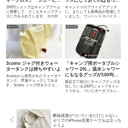
ャークロス」「シェービン
ッズにしておくのはもった
グウッドチップ」
いない！
100円ショップはキャンプブーム
キャンドゥのアウトドアグッズ
に便乗して、どこもキャンプグッ
に、またしても新商品が登場して
ズに力を入れています。その中で
いました。ワンハンドスパイスミ
も老舗的なのがセリア。ブーム前
ルキャンドゥのアウトドアグッズ
からキャンプグッズを多く取り扱
コーナーにあったのは「ワンハン
キャンプ
キャンプ
っていました。そんなセリアのキ
ドスパイスミル」。550円の商品
ャンプグッズの中から火起こしに
です。名前のごとく、片手で挽き
関するグッズをご紹介します。...
たてのスパイスが料理に加えら
れ...
3coins ジャグ付きウォー
「キャンプ用ポータブルシ
タータンクは持ちやすいよ
ャワー 20L」温水シャワー
にもなるグッズが100均キ
3coinsから発売されたウォーター
ャンドゥから登場
タンク。早速チェックしてみま
最近立て続けにキャンプグッズを
す。3coins ジャグ付きスクエア
出している100円ショップキャン
タンク8L3coins ジャグ付きスク
ドゥから、ついにポータブルシャ
エアタンク8Lは330円。サイズは
ワーが登場しました。キャンドゥ
42×32×8cmで容量は8Lです。折
「キャンプ用ポータブルシャワー
り畳むとジャブ部分は飛び出て
20L」100円ショップキャンドゥ
い...
の新商品「キャンプ用ポータブル
シャワー 20L」は5...
断線保護がついているだけじゃない。
セリアのiPhone充電ケーブルは立っち
ゃうよ