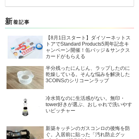
新
着記事
【8月1日スタート】ダイソーネットス
トアでStandard Products5周年記念キ
ャンペーン開催！缶バッジ＆サンクス
カードがもらえる
半分残ったにんじん、ラップしたのに
乾燥している。そんな悩みを解決した
3COINSのシリコーンラップ
冷水筒なのに生活感がない。無印・
tower好きが選ぶ、おしゃれで洗いやす
いピッチャー
新築キッチンのガスコンロの後悔を防
ぐ。入居前に貼った「汚れ防止グッ