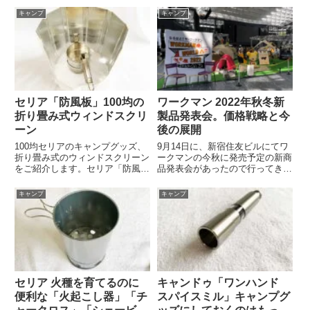
チェックしてきました。ワークマ
ンドゥ「ミニストーブ」330円
キャンプ
キャンプ
ン「アクティブハイクサミットハ
100円ショップキャンドゥのキャ
ンター」【絶対に売れる!!】ミリ
ンプグッズ新商品「ミニストー
オンセラーから枝分かれした派...
ブ」。手軽に使えるポケット...
セリア「防風板」100均の
ワークマン 2022年秋冬新
折り畳み式ウィンドスクリ
製品発表会。価格戦略と今
ーン
後の展開
100均セリアのキャンプグッズ、
9月14日に、新宿住友ビルにてワ
折り畳み式のウィンドスクリーン
ークマンの今秋に発売予定の新商
をご紹介します。セリア「防風
品発表会があったので行ってきま
板」早くからキャンプグッズが充
した。その中で土屋専務より価格
実していた100均セリアの「防風
戦略についての重大発表が行われ
キャンプ
キャンプ
板」。110円です。中には防風板
たので、その内容について記録し
とピン3本が入っています。サイ
ておきます。ワークマン 価格戦
ズは84.5×25cm。両...
略についての重大発表とは端的...
セリア 火種を育てるのに
キャンドゥ「ワンハンド
便利な「火起こし器」「チ
スパイスミル」キャンプグ