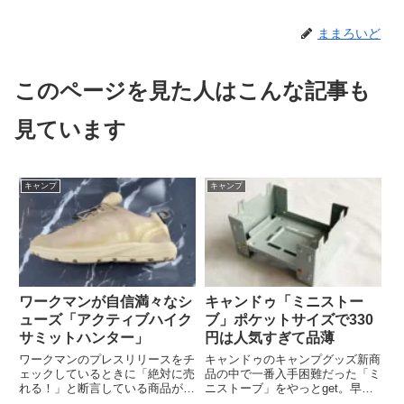
ままろいど
このページを見た人はこんな記事も
見ています
キャンプ
キャンプ
ワークマンが自信満々なシ
キャンドゥ「ミニストー
ューズ「アクティブハイク
ブ」ポケットサイズで330
サミットハンター」
円は人気すぎて品薄
ワークマンのプレスリリースをチ
キャンドゥのキャンプグッズ新商
ェックしているときに「絶対に売
品の中で一番入手困難だった「ミ
れる！」と断言している商品があ
ニストーブ」をやっとget。早速
ったので、それを新商品発表会で
チェックしてみます。100均キャ