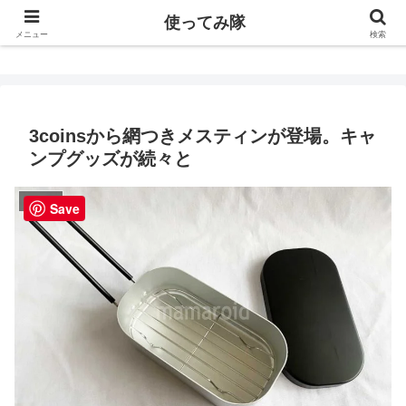
使ってみ隊
使ってみ隊
メニュー
検索
3coinsから網つきメスティンが登場。キャ
ンプグッズが続々と
キャンプ
Save