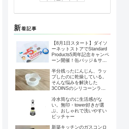
新
着記事
【8月1日スタート】ダイソ
ーネットストアでStandard
Products5周年記念キャンペ
ーン開催！缶バッジ＆サン
クスカードがもらえる
半分残ったにんじん、ラッ
プしたのに乾燥している。
そんな悩みを解決した
3COINSのシリコーンラッ
プ
冷水筒なのに生活感がな
い。無印・tower好きが選
ぶ、おしゃれで洗いやすい
ピッチャー
新築キッチンのガスコンロ