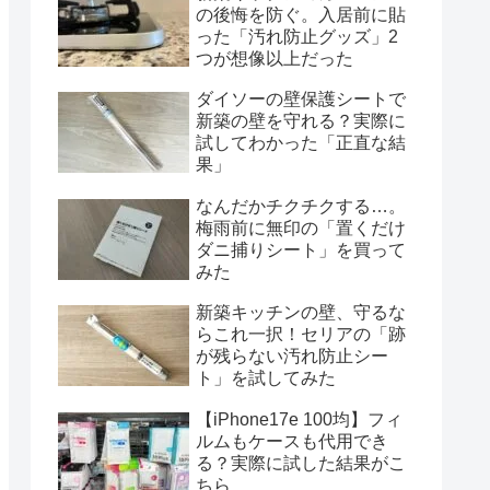
の後悔を防ぐ。入居前に貼
った「汚れ防止グッズ」2
つが想像以上だった
ダイソーの壁保護シートで
新築の壁を守れる？実際に
試してわかった「正直な結
果」
なんだかチクチクする…。
梅雨前に無印の「置くだけ
ダニ捕りシート」を買って
みた
新築キッチンの壁、守るな
らこれ一択！セリアの「跡
が残らない汚れ防止シー
ト」を試してみた
【iPhone17e 100均】フィ
ルムもケースも代用でき
る？実際に試した結果がこ
ちら