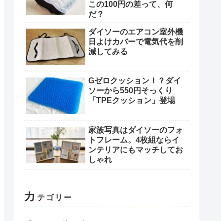
この100円の差って、何
だ？
ダイソーのエアコン室外機
日よけカバーで電気代を削
減してみる
Gゼロクッション！？ダイ
ソーから550円そっくり
「TPEクッション」登場
家族写真はダイソーのフォ
トフレーム。4枚組ならイ
ンテリアにもマッチしてお
しゃれ
カ
テゴリー