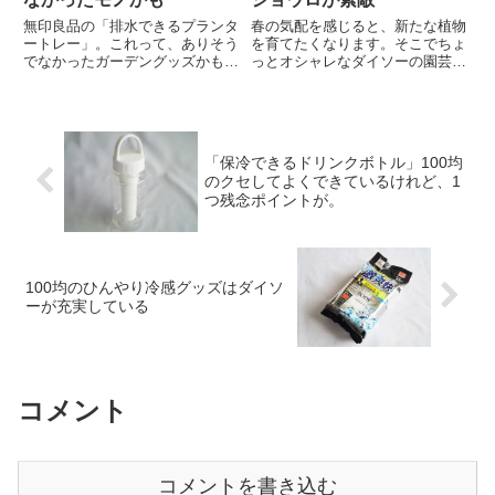
無印良品の「排水できるプランタ
春の気配を感じると、新たな植物
ートレー」。これって、ありそう
を育てたくなります。そこでちょ
でなかったガーデングッズかもし
っとオシャレなダイソーの園芸グ
れません。無印良品「排水できる
ッズをご紹介します。ダイソー
プランタートレー」無印良品「排
「水差し」330円ダイソーの新商
水できるプランタートレー」は、
品「水差し」は330円。透明の容
植木鉢の下に置くトレーです。植
器にステンレスのノズルがついて
木鉢の下穴か出てくる余分な水
いるジョーロです。窓辺に放置...
「保冷できるドリンクボトル」100均
を...
のクセしてよくできているけれど、1
つ残念ポイントが。
100均のひんやり冷感グッズはダイソ
ーが充実している
コメント
コメントを書き込む