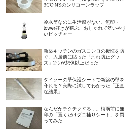
3COINSのシリコーンラップ
冷水筒なのに生活感がない。無印・
tower好きが選ぶ、おしゃれで洗いやす
いピッチャー
新築キッチンのガスコンロの後悔を防
ぐ。入居前に貼った「汚れ防止グッ
ズ」2つが想像以上だった
ダイソーの壁保護シートで新築の壁を
守れる？実際に試してわかった「正直
な結果」
なんだかチクチクする…。梅雨前に無
印の「置くだけダニ捕りシート」を買
ってみた