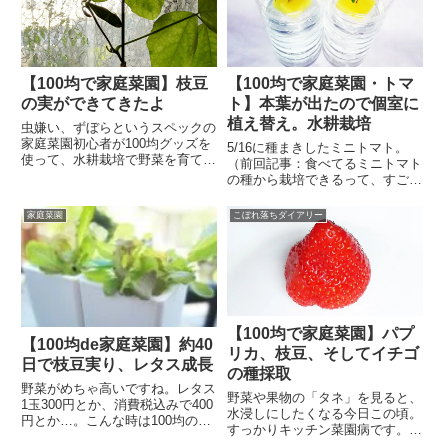
【100均で家庭菜園】枝豆
【100均で家庭菜園・トマ
の実ができてきたよ
ト】本葉が出たので個室に
植え替え。水耕栽培
虫嫌い、ずぼらというスペックの
家庭菜園初心者が100均グッズを
5/16に種まきしたミニトマト。
使って、水耕栽培で野菜を育てて
（前回記事：食べてるミニトマト
います。枝豆、ついに実がなる枝
の種から栽培できるって、すごい
豆のつぼみが見え始めてから花は
っ！ミニトマトの種まき）本葉が
いつ咲くのか毎日たのしみにして
出たので、個室に移動いただきま
家庭菜園
こぼれ落ちダイアリー
いたんだけど。ある朝みたら、頭
した。ペットボトルへ植え替え植
を垂れたつぼみが…。げげっ！...
え替えといっても、ペットボトル
を2つに切って、上部を逆さま...
【100均で家庭菜園】パプ
【100均de家庭菜園】約40
リカ、枝豆、そしてイチゴ
日で枝豆実り、レタス成長
の種採取
野菜がめちゃ高いですね。レタス
野菜や果物の「タネ」を見ると、
1玉300円とか、消費税込みで400
水浸しにしたくなる今日この頃。
円とか…。こんな時は100均の家
すっかりキッチン菜園病です。パ
庭菜園が家計を助けてくれます。
プリカ先週末まいたパプリカの種