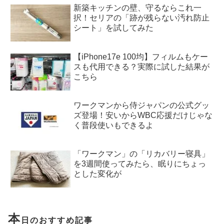
新築キッチンの壁、守るならこれ一
択！セリアの「跡が残らない汚れ防止
シート」を試してみた
【iPhone17e 100均】フィルムもケー
スも代用できる？実際に試した結果が
こちら
ワークマンから侍ジャパンの公式グッ
ズ登場！安いからWBC応援だけじゃな
く普段使いもできるよ
「ワークマン」の「リカバリー寝具」
を3週間使ってみたら、眠りにちょっ
とした変化が
本
日のおすすめ記事