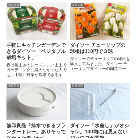
レタスは間引きしたものをベビー
に白いものが。発芽の兆しをみせ
家庭菜園
家庭菜園
リーフとしてサラダに種まきから
ています。枝豆3日前に蒔いた枝
約40日。数種類のレタスの種が
豆。白いものが出そう…な気配。
ミックスされていたダイ...
いちごどうしてもイチゴの水耕
栽...
手軽にキッチンガーデンで
ダイソー チューリップの
きるダイソー「ベジタブル
球根は110円で３球
栽培キット」
ダイソーでチューリップの球根を
購入してみました。ダイソー チ
春は種まきのシーズン。いままで
ューリップダイソーの園芸コーナ
ガーデニングに縁のなかった人で
ーを覗いてみたら、野菜の種が大
も、手軽に野菜が栽培できるキッ
量入荷していました。その横にチ
トがダイソーから登場しました。
ューリップの球根が。３球入って
ダイソー おうちでガーデニング
家庭菜園
家庭菜園
いて110円。購入した店舗には4
「ベジタブル栽培キット」ダイソ
種類のカラーがありましたが、...
ーに登場したのは「ベジタブル栽
培キット」コーナー。パッケー
ジ...
無印良品「排水できるプラ
ダイソー「水差し」がオシ
ンタートレー」ありそうで
ャレ。100均には見えない
なかったモノかも
ジョウロが素敵