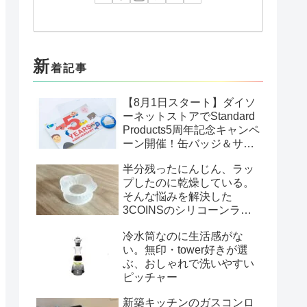
新
着記事
【8月1日スタート】ダイソ
ーネットストアでStandard
Products5周年記念キャンペ
ーン開催！缶バッジ＆サン
クスカードがもらえる
半分残ったにんじん、ラッ
プしたのに乾燥している。
そんな悩みを解決した
3COINSのシリコーンラッ
プ
冷水筒なのに生活感がな
い。無印・tower好きが選
ぶ、おしゃれで洗いやすい
ピッチャー
新築キッチンのガスコンロ