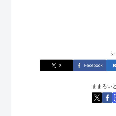
シ
X
Facebook
ままろい