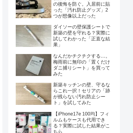
の後悔を防ぐ。入居前に貼
った「汚れ防止グッズ」2
つが想像以上だった
ダイソーの壁保護シートで
新築の壁を守れる？実際に
試してわかった「正直な結
果」
なんだかチクチクする…。
梅雨前に無印の「置くだけ
ダニ捕りシート」を買って
みた
新築キッチンの壁、守るな
らこれ一択！セリアの「跡
が残らない汚れ防止シー
ト」を試してみた
【iPhone17e 100均】フィ
ルムもケースも代用でき
る？実際に試した結果がこ
ちら